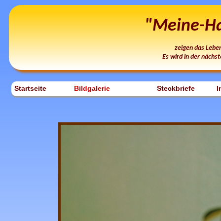
"Meine-Hau
zeigen das Lebe
Es wird in der nächst
Startseite
Bildgalerie
Steckbriefe
I