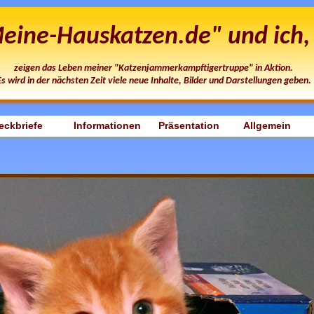
eine-Hauskatzen.de" und ich, 
zeigen das Leben meiner "Katzenjammerkampftigertruppe" in Aktion.
Es wird in der nächsten Zeit viele neue Inhalte, Bilder und Darstellungen geben.
eckbriefe
Informationen
Präsentation
Allgemein