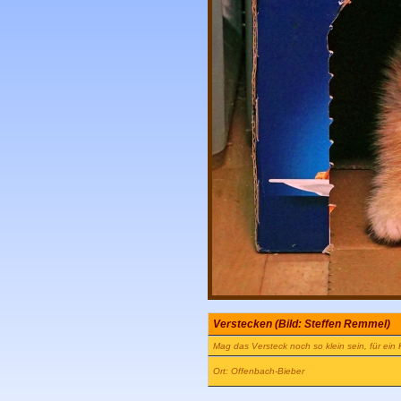
Verstecken (Bild: Steffen Remmel)
Mag das Versteck noch so klein sein, für ein
Ort: Offenbach-Bieber