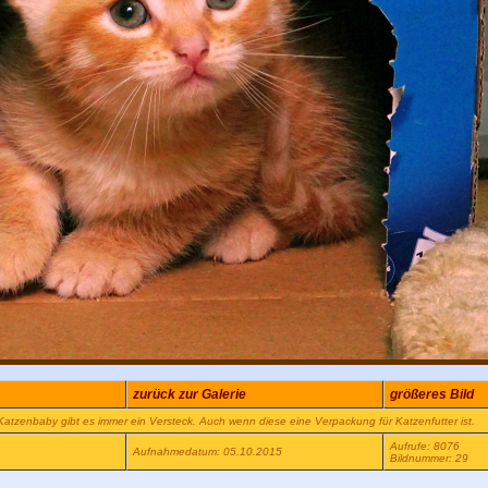
zurück zur Galerie
größeres Bild
 Katzenbaby gibt es immer ein Versteck. Auch wenn diese eine Verpackung für Katzenfutter ist.
Aufrufe: 8076
Aufnahmedatum: 05.10.2015
Bildnummer: 29