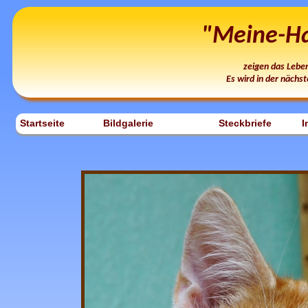
"Meine-Hau
zeigen das Lebe
Es wird in der nächst
Startseite
Bildgalerie
Steckbriefe
I